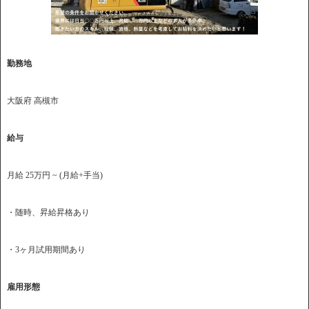
勤務地
大阪府 高槻市
給与
月給 25万円 ~ (月給+手当)
・随時、昇給昇格あり
・3ヶ月試用期間あり
雇用形態