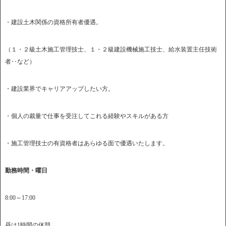
・建設土木関係の資格所有者優遇。
（１・２級土木施工管理技士、１・２級建設機械施工技士、給水装置主任技術
者‥など）
・建設業界でキャリアアップしたい方。
・個人の裁量で仕事を受注してこれる経験やスキルがある方
・施工管理技士の有資格者はあらゆる面で優遇いたします。
勤務時間・曜日
8:00～17:00
昼は1時間の休憩